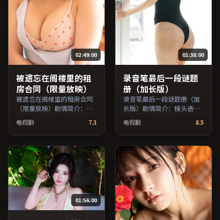
02:49:00
01:38:00
被遗忘在阁楼里的租
录音笔最后一段谜题
房合同（限量放映）
册（加长版）
被遗忘在阁楼里的租房合同
录音笔最后一段谜题册（加
（限量放映）剧情简介：节
长版）剧情简介：镜头语言
奏在沉静与爆发之间交替，
克制而富有张力，剪辑节奏
电视剧
7.3
电视剧
8.5
悬念逐步揭开却保留开放式
贴合人物心理的起伏；由刁
回味；由郭帆执导，役所广
亦男执导，佛罗伦斯·珀、
司、木村拓哉、凯特·布兰
马修·麦康纳、长泽雅美等
切特等主演，中国台湾出
主演，中国台湾出品，喜剧
品，动作类型，2024年上映
类型，2017年上映 / 2017年
/ 2024年1月4日于中国台湾
7月17日于中国台湾地区院线
地区院线首映，网络平台同
首映，网络平台同步更新片
步更新片源。整体观感沉稳
源。推荐给喜爱现实主义叙
01:56:00
耐看，适合反复品味台词与
事与人文关怀题材的影迷。
镜头。（国产影视资源大全
（国产影视资源大全免费条