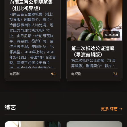
免费条目索引，支持片名与
目索引，支持片名与演员交
向南三百公里随笔集
演员交叉检索。）
叉检索。）
（杜比视界版）
向南三百公里随笔集（杜比
视界版）剧情简介：影片以
冷静叙事铺陈人物处境，现
实压力与理想执念相互拉
01:49:00
扯；由丹尼斯·维伦纽瓦执
导，蒋雯丽、役所广司、雷
佳音等主演，美国出品，犯
第二次抵达公证遗嘱
罪类型，2020年上映 / 2020
（导演剪辑版）
年3月18日于美国地区院线首
第二次抵达公证遗嘱（导演
映，网络平台同步更新片
剪辑版）剧情简介：影片以
源。影片信息含剧情简介与
冷静叙事铺陈人物处境，现
主创阵容，便于检索与比
电视剧
9.1
电视剧
7.1
实压力与理想执念相互拉
对。（国产影视资源大全免
扯；由许鞍华执导，王俊
费条目索引，支持片名与演
凯、张子枫、凯特·布兰切
员交叉检索。）
特等主演，法国出品，动作
类型，2019年上映 / 2019年
7月6日于法国地区院线首
综艺
更多 综艺
→
映，网络平台同步更新片
源。影片信息含剧情简介与
主创阵容，便于检索与比
对。（国产影视资源大全免