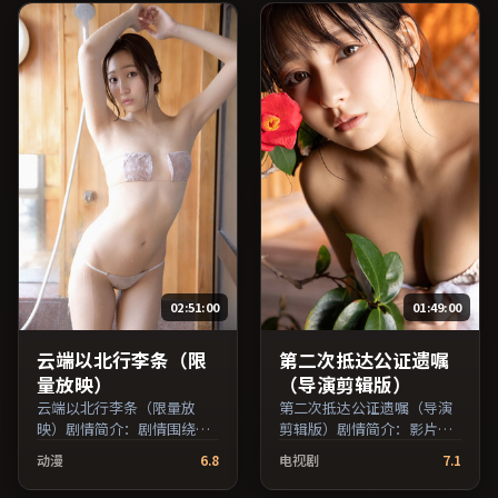
主演，泰国出品，科幻类
员交叉检索。）
型，2025年上映 / 2025年6
月13日于泰国地区院线首
映，网络平台同步更新片
源。推荐给喜爱现实主义叙
事与人文关怀题材的影迷。
（国产影视资源大全免费条
目索引，支持片名与演员交
叉检索。）
02:51:00
01:49:00
云端以北行李条（限
第二次抵达公证遗嘱
量放映）
（导演剪辑版）
云端以北行李条（限量放
第二次抵达公证遗嘱（导演
映）剧情简介：剧情围绕一
剪辑版）剧情简介：影片以
次意外转折展开，美术与场
冷静叙事铺陈人物处境，现
动漫
6.8
电视剧
7.1
景还原了特定年代质感；由
实压力与理想执念相互拉
宁浩执导，王俊凯、长泽雅
扯；由许鞍华执导，王俊