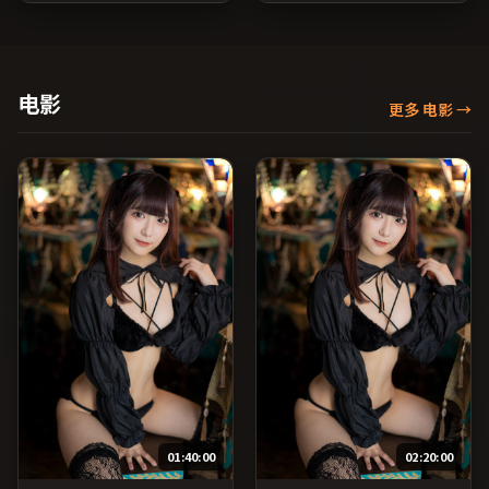
清晰度；由玛嘉·莎塔碧执
推进；由朴赞郁执导，鲁妮
导，雷佳音、廖凡、马修·
·玛拉、梁朝伟、木村拓哉
麦康纳等主演，法国出品，
等主演，中国香港出品，爱
家庭类型，2024年上映 /
情类型，2022年上映 / 2022
2024年8月7日于法国地区院
年7月18日于中国香港地区院
电影
更多 电影
→
线首映，网络平台同步更新
线首映，网络平台同步更新
片源。在网络平台播放时建
片源。若你偏爱节奏不急
议开启高清画质以获得更佳
躁、人物立体的作品，值得
细节。（国产影视资源大全
一看。（国产影视资源大全
免费条目索引，支持片名与
免费条目索引，支持片名与
演员交叉检索。）
演员交叉检索。）
01:40:00
02:20:00