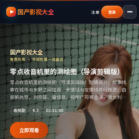
国产影视大全
跳过导航，进入正文
注册
登录
国产影视资源大全免费
｜
国产影视大全
—
国产影视大全
免费片库 · 华语热播一站直达
零点收音机里的测绘图（导演剪辑版）
零点收音机里的测绘图（导演剪辑版）剧情简介：叙事线
索在城市与乡野之间往返，亲情线与友情线并行推进；由
郭帆执导，刘亦菲、雷佳音、役所广司等主演，澳大利亚
出品，爱情类型，2017年上映 / 2017年4月6日于澳大利亚
电视剧
6.3
02:51:00
地区院线首映，网络平台同步更新片源。若你偏爱节奏不
急躁、人物立体的作品，值得一看。（国产影视资源大全
免费条目索引，支持片名与演员交叉检索。）
立即观看