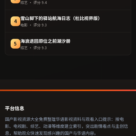
综艺
· 评分
9.4
雪山脚下的驿站航海日志（杜比视界版）
4
电影
· 评分
9.3
海浪退回原位之前潮汐册
5
综艺
· 评分
9.3
平台信息
国产影视资源大全免费整理华语影视资料与观看入口提示：按电
影、电视剧、综艺、动漫等维度建立索引，突出剧情看点与主创信
息，帮助观众快速发现感兴趣的国产与华语内容。