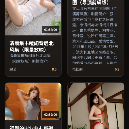
图（导演剪辑版）
零点收音机里的测绘图（导
演剪辑版）剧情简介：叙事
线索在城市与乡野之间往
返，亲情线与友情线并行推
01:54:00
进；由郭帆执导，刘亦菲、
雷佳音、役所广司等主演，
澳大利亚出品，爱情类型，
清晨集市喧闹背后北
2017年上映 / 2017年4月6日
风集（限量放映）
于澳大利亚地区院线首映，
清晨集市喧闹背后北风集
网络平台同步更新片源。若
（限量放映）剧情简介：叙
你偏爱节奏不急躁、人物立
事在多重视角间切换，场面
体的作品，值得一看。（国
综艺
8.5
电视剧
6.3
调度注重留白与观众想象空
产影视资源大全免费条目索
间；由乌尔善执导，张译、
引，支持片名与演员交叉检
吴京、章子怡等主演，中国
索。）
香港出品，传记类型，2020
年上映 / 2020年10月11日于
中国香港地区院线首映，网
络平台同步更新片源。可作
为周末家庭观影或独自细品
02:52:00
的口碑之选。（国产影视资
源大全免费条目索引，支持
片名与演员交叉检索。）
迟到的毕业典礼感谢