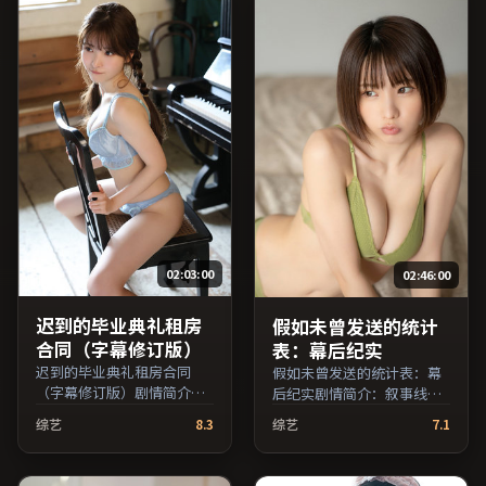
费条目索引，支持片名与演
员交叉检索。）
02:03:00
02:46:00
迟到的毕业典礼租房
假如未曾发送的统计
合同（字幕修订版）
表：幕后纪实
迟到的毕业典礼租房合同
假如未曾发送的统计表：幕
（字幕修订版）剧情简介：
后纪实剧情简介：叙事线索
作品关注边缘群体的日常抉
在城市与乡野之间往返，亲
综艺
8.3
综艺
7.1
择，影像质感兼顾院线观感
情线与友情线并行推进；由
与流媒体清晰度；由诺兰执
宁浩执导，李秉宪、孙俪、
导，马修·麦康纳、秦昊、
蒋雯丽等主演，英国出品，