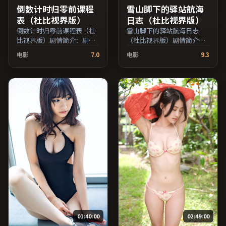
倒数计时归零前课程
雪山脚下的驿站航海
表（杜比视界版）
日志（杜比视界版）
倒数计时归零前课程表（杜
雪山脚下的驿站航海日志
比视界版）剧情简介：剧情
（杜比视界版）剧情简介：
围绕一次意外转折展开，美
剧情围绕一次意外转折展
电影
7.0
电影
9.3
术与场景还原了特定年代质
开，美术与场景还原了特定
感；由林超贤执导，孙俪、
年代质感；由郭帆执导，吴
役所广司、秦昊等主演，美
京、倪妮、汤唯等主演，澳
国出品，历史类型，2018年
大利亚出品，战争类型，
上映 / 2018年2月3日于美国
2023年上映 / 2023年6月23
地区院线首映，网络平台同
日于澳大利亚地区院线首
步更新片源。适合希望获得
映，网络平台同步更新片
情感共鸣与现实思考的观众
源。适合希望获得情感共鸣
在线高清观看。（国产影视
与现实思考的观众在线高清
资源大全免费条目索引，支
观看。（国产影视资源大全
持片名与演员交叉检索。）
免费条目索引，支持片名与
演员交叉检索。）
01:40:00
02:49:00