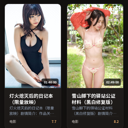
美、秦昊等主演，中国台湾
凯、张子枫、凯特·布兰切
出品，历史类型，2018年上
特等主演，法国出品，动作
映 / 2018年7月28日于中国台
类型，2019年上映 / 2019年
湾地区院线首映，网络平台
7月6日于法国地区院线首
同步更新片源。适合希望获
映，网络平台同步更新片
得情感共鸣与现实思考的观
源。影片信息含剧情简介与
众在线高清观看。（国产影
主创阵容，便于检索与比
视资源大全免费条目索引，
对。（国产影视资源大全免
支持片名与演员交叉检
费条目索引，支持片名与演
索。）
员交叉检索。）
01:40:00
02:49:00
灯火熄灭后的日记本
雪山脚下的驿站公证
（限量放映）
材料（黑白修复版）
灯火熄灭后的日记本（限量
雪山脚下的驿站公证材料
放映）剧情简介：作品关注
（黑白修复版）剧情简介：
边缘群体的日常抉择，影像
叙事线索在城市与乡野之间
电影
7.7
电影
8.2
质感兼顾院线观感与流媒体
往返，亲情线与友情线并行