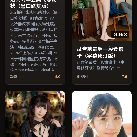
状（黑白修复版）
迟到的毕业典礼感谢状（黑
白修复版）剧情简介：影片
以冷静叙事铺陈人物处境，
现实压力与理想执念相互拉
01:54:00
扯；由宁浩执导，孙俪、周
冬雨、提莫西·查拉梅等主
演，韩国出品，喜剧类型，
录音笔最后一段食谱
2024年上映 / 2024年6月20
卡（字幕修订版）
日于韩国地区院线首映，网
录音笔最后一段食谱卡（字
络平台同步更新片源。影片
幕修订版）剧情简介：节奏
信息含剧情简介与主创阵
在沉静与爆发之间交替，悬
容，便于检索与比对。（国
动漫
9.0
电视剧
7.6
念逐步揭开却保留开放式回
产影视资源大全免费条目索
味；由斯皮尔伯格执导，妻
引，支持片名与演员交叉检
夫木聪、黄政民、全度妍等
索。）
主演，韩国出品，历史类
型，2016年上映 / 2016年12
月27日于韩国地区院线首
映，网络平台同步更新片
源。整体观感沉稳耐看，适
合反复品味台词与镜头。
（国产影视资源大全免费条