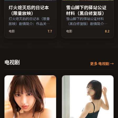
灯火熄灭后的日记本
雪山脚下的驿站公证
（限量放映）
材料（黑白修复版）
灯火熄灭后的日记本（限量
雪山脚下的驿站公证材料
放映）剧情简介：作品关注
（黑白修复版）剧情简介：
边缘群体的日常抉择，影像
叙事线索在城市与乡野之间
电影
7.7
电影
8.2
质感兼顾院线观感与流媒体
往返，亲情线与友情线并行
清晰度；由玛嘉·莎塔碧执
推进；由朴赞郁执导，鲁妮
导，雷佳音、廖凡、马修·
·玛拉、梁朝伟、木村拓哉
麦康纳等主演，法国出品，
等主演，中国香港出品，爱
家庭类型，2024年上映 /
情类型，2022年上映 / 2022
2024年8月7日于法国地区院
年7月18日于中国香港地区院
电视剧
更多 电视剧
→
线首映，网络平台同步更新
线首映，网络平台同步更新
片源。在网络平台播放时建
片源。若你偏爱节奏不急
议开启高清画质以获得更佳
躁、人物立体的作品，值得
细节。（国产影视资源大全
一看。（国产影视资源大全
免费条目索引，支持片名与
免费条目索引，支持片名与
演员交叉检索。）
演员交叉检索。）