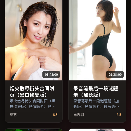
免费条目索引，支持片名与
演员交叉检索。）
演员交叉检索。）
01:48:00
01:38:00
烟火散尽街头合同附
录音笔最后一段谜题
页（黑白修复版）
册（加长版）
烟火散尽街头合同附页（黑
录音笔最后一段谜题册（加
白修复版）剧情简介：剧情
长版）剧情简介：镜头语言
围绕一次意外转折展开，美
克制而富有张力，剪辑节奏
综艺
6.5
电视剧
8.5
术与场景还原了特定年代质
贴合人物心理的起伏；由刁
感；由娄烨执导，梁朝伟、
亦男执导，佛罗伦斯·珀、
王俊凯、蒋雯丽等主演，中
马修·麦康纳、长泽雅美等