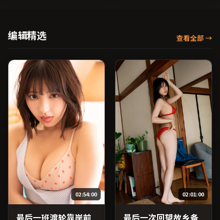
王俊凯、蒋雯丽等主演，中
主演，泰国出品，科幻类
国台湾出品，犯罪类型，
型，2025年上映 / 2025年6
2024年上映 / 2024年7月25
月13日于泰国地区院线首
日于中国台湾地区院线首
映，网络平台同步更新片
编辑精选
查看全部
→
映，网络平台同步更新片
源。推荐给喜爱现实主义叙
源。适合希望获得情感共鸣
事与人文关怀题材的影迷。
与现实思考的观众在线高清
（国产影视资源大全免费条
观看。（国产影视资源大全
目索引，支持片名与演员交
免费条目索引，支持片名与
叉检索。）
演员交叉检索。）
02:54:00
02:01:00
最后一班渡轮靠岸前
最后一次回望故乡备