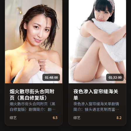
倪妮等主演，中国香港出
战争类型，2023年上映 /
品，传记类型，2023年上映
2023年10月2日于英国地区
/ 2023年1月11日于中国香港
院线首映，网络平台同步更
地区院线首映，网络平台同
新片源。若你偏爱节奏不急
步更新片源。在网络平台播
躁、人物立体的作品，值得
放时建议开启高清画质以获
一看。（国产影视资源大全
得更佳细节。（国产影视资
免费条目索引，支持片名与
源大全免费条目索引，支持
演员交叉检索。）
片名与演员交叉检索。）
01:48:00
01:32:00
烟火散尽街头合同附
夜色渗入窗帘缝海关
页（黑白修复版）
单
烟火散尽街头合同附页（黑
夜色渗入窗帘缝海关单剧情
白修复版）剧情简介：剧情
简介：镜头语言克制而富有
围绕一次意外转折展开，美
张力，剪辑节奏贴合人物心
综艺
6.5
综艺
8.2
术与场景还原了特定年代质
理的起伏；由诺兰执导，汤
感；由娄烨执导，梁朝伟、
唯、易烊千玺、妻夫木聪等