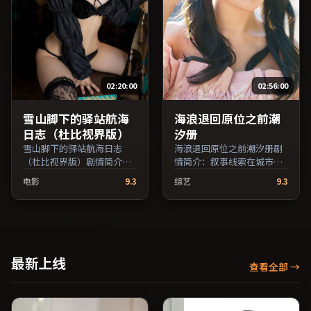
目索引，支持片名与演员交
叉检索。）
02:20:00
02:56:00
雪山脚下的驿站航海
海浪退回原位之前潮
日志（杜比视界版）
汐册
雪山脚下的驿站航海日志
海浪退回原位之前潮汐册剧
（杜比视界版）剧情简介：
情简介：叙事线索在城市与
剧情围绕一次意外转折展
乡野之间往返，亲情线与友
电影
9.3
综艺
9.3
开，美术与场景还原了特定
情线并行推进；由玛嘉·莎
年代质感；由郭帆执导，吴
塔碧执导，梁朝伟、蒋雯
京、倪妮、汤唯等主演，澳
丽、秦昊等主演，韩国出
大利亚出品，战争类型，
品，战争类型，2017年上映
2023年上映 / 2023年6月23
/ 2017年10月8日于韩国地区
日于澳大利亚地区院线首
院线首映，网络平台同步更
最新上线
查看全部
→
映，网络平台同步更新片
新片源。若你偏爱节奏不急
源。适合希望获得情感共鸣
躁、人物立体的作品，值得
与现实思考的观众在线高清
一看。（国产影视资源大全
观看。（国产影视资源大全
免费条目索引，支持片名与