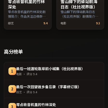
零点收音机里的竹林
雪山脚下的驿站航海
深处
日志（杜比视界版）
零点收音机里的竹林深处剧
雪山脚下的驿站航海日志
情简介：作品关注边缘群体
（杜比视界版）剧情简介：
的日常抉择，影像质感兼顾
剧情围绕一次意外转折展
综艺
9.4
电影
9.3
院线观感与流媒体清晰度；
开，美术与场景还原了特定
由陈凯歌执导，李秉宪、周
年代质感；由郭帆执导，吴
迅、沈腾等主演，泰国出
京、倪妮、汤唯等主演，澳
品，犯罪类型，2020年上映
大利亚出品，战争类型，
/ 2020年9月23日于泰国地区
2023年上映 / 2023年6月23
院线首映，网络平台同步更
日于澳大利亚地区院线首
高分榜单
新片源。在网络平台播放时
映，网络平台同步更新片
建议开启高清画质以获得更
源。适合希望获得情感共鸣
佳细节。（国产影视资源大
与现实思考的观众在线高清
全免费条目索引，支持片名
观看。（国产影视资源大全
最后一班渡轮靠岸前小城集（杜比视界版）
1
与演员交叉检索。）
免费条目索引，支持片名与
电影
· 评分
9.4
演员交叉检索。）
最后一次回望故乡备忘录（字幕修订版）
2
综艺
· 评分
9.4
零点收音机里的竹林深处
3